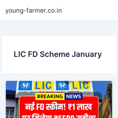
Skip
young-farmer.co.in
to
content
LIC FD Scheme January