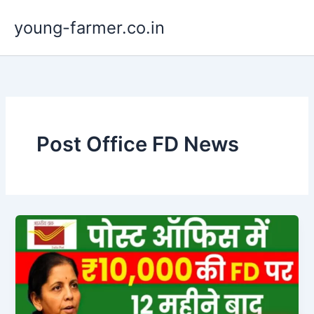
Skip
young-farmer.co.in
to
content
Post Office FD News